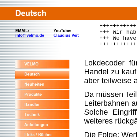
+++++++++++
EMAIL:
YouTube:
+++ Wir hab
info@velmo.de
Claudius Veit
+++ We have
+++++++++++
Lokdecoder fü
Handel zu kaufe
aber teilweise 
Da müssen Teil
Leiterbahnen a
Solche Eingrif
weiteres rückg
Die Folge: Wert